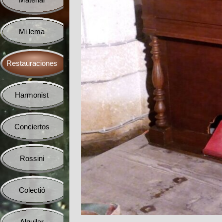
Material
▼
Mi lema
▼
Restauraciones
▼
Harmonist
▼
Conciertos
▼
Rossini
▼
Colectió
▼