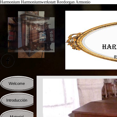
Harmonium Harmoniumwerkstatt Reedorgan Armonio
Vaya al Contenido
Saltar menú
Welcome
Introducción
▼