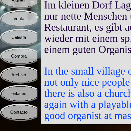
Alquilar
▼
Im kleinen Dorf Lag
nur nette Menschen 
Venta
▼
Restaurant, es gibt 
wieder mit einem s
Celesta
▼
einem guten Organis
Compra
▼
In the small village
Archivo
▼
not only nice people 
there is also a chur
enlaces
▼
again with a playab
good organist at mas
Contacto
▼