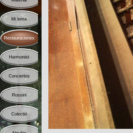
Material
▼
Mi lema
▼
Restauraciones
▼
Harmonist
▼
Conciertos
▼
Rossini
▼
Colectió
▼