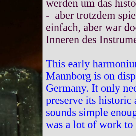
werden um das histo
- aber trotzdem spiel
einfach, aber war d
Inneren des Instrum
This early harmoni
Mannborg is on disp
Germany. It only nee
preserve its historic
sounds simple enough
was a lot of work to