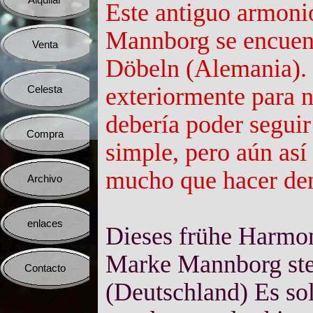
Alquilar
▼
Este antiguo armoni
Mannborg se encuent
Venta
▼
Döbeln (Alemania). 
exteriormente para n
Celesta
▼
debería poder seguir
Compra
▼
simple, pero aún así
mucho que hacer den
Archivo
▼
enlaces
▼
Dieses frühe Harmo
Marke Mannborg ste
Contacto
▼
(Deutschland) Es sol