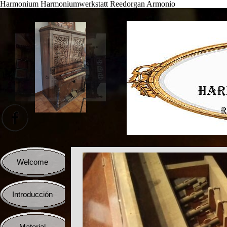
Harmonium Harmoniumwerkstatt Reedorgan Armonio
Vaya al Contenido
Saltar menú
Welcome
Introducción
▼